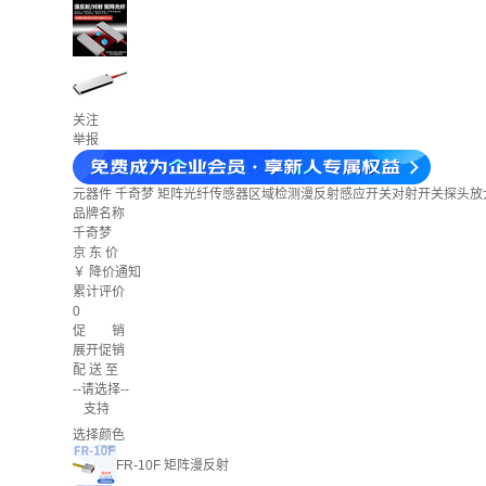
关注
举报
元器件
千奇梦 矩阵光纤传感器区域检测漫反射感应开关对射开关探头放大器
品牌名称
千奇梦
京 东 价
￥
降价通知
累计评价
0
促 销
展开促销
配 送 至
--请选择--
支持
选择颜色
FR-10F 矩阵漫反射