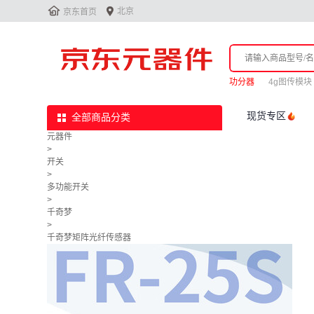


北京
京东首页
功分器
4g图传模块
现货专区
全部商品分类
元器件
>
开关
>
多功能开关
>
千奇梦
>
千奇梦矩阵光纤传感器