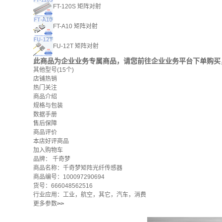
FT-120S 矩阵对射
FT-A10 矩阵对射
FU-12T 矩阵对射
此商品为企业业务专属商品，请您前往企业业务平台下单购买
其他型号
(15个)
店铺热销
热门关注
商品介绍
规格与包装
数据手册
售后保障
商品评价
本店好评商品
加入购物车
品牌：
千奇梦
商品名称：千奇梦矩阵光纤传感器
商品编号：100097290694
货号：666048562516
行业应用：工业，航空，其它，汽车，消费
更多参数
>>