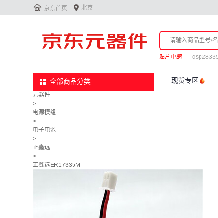


北京
京东首页
贴片电感
dsp2833
现货专区
全部商品分类
元器件
>
电源模组
>
电子电池
>
正鑫远
>
正鑫远ER17335M