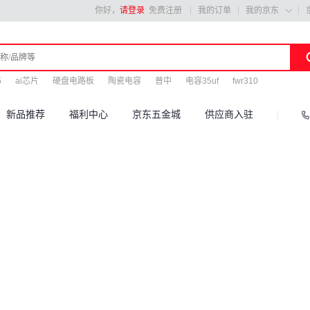
你好，
请登录
免费注册
我的订单
我的京东

5
ai芯片
硬盘电路板
陶瓷电容
普中
电容35uf
fwr310
新品推荐
福利中心
京东五金城
供应商入驻