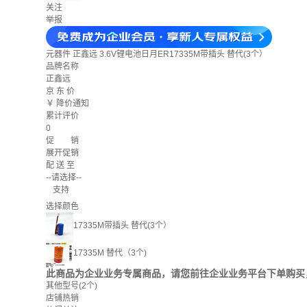
关注
举报
元器件
正鑫远 3.6V锂电池日月ER17335M带插头 替代(3个）
品牌名称
正鑫远
京 东 价
￥
降价通知
累计评价
0
促 销
展开促销
配 送 至
--请选择--
支持
选择颜色
17335M带插头 替代(3个）
17335M 替代（3个)
此商品为企业业务专属商品，请您前往企业业务平台下单购买
其他型号
(2个)
店铺热销