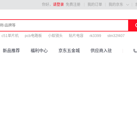
你好，
请登录
免费注册
我的订单
我的京东

c51单片机
pcb电路板
小蚁镜头
贴片电容
rk3399
stm32f407
新品推荐
福利中心
京东五金城
供应商入驻