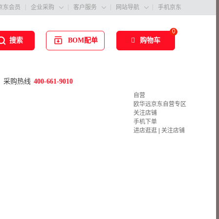
京东会员
企业采购
客户服务
网站导航
手机京东



0
BOM配单
购物车
搜索
采购热线
400-661-9010
自营
欧华远京东自营专区
关注店铺
手机下单
进店逛逛
|
关注店铺