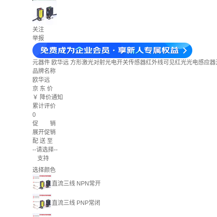
关注
举报
元器件
欧华远 方形激光对射光电开关传感器红外线可见红光光电感应器开关0
品牌名称
欧华远
京 东 价
￥
降价通知
累计评价
0
促 销
展开促销
配 送 至
--请选择--
支持
选择颜色
直流三线 NPN常开
直流三线 PNP常闭