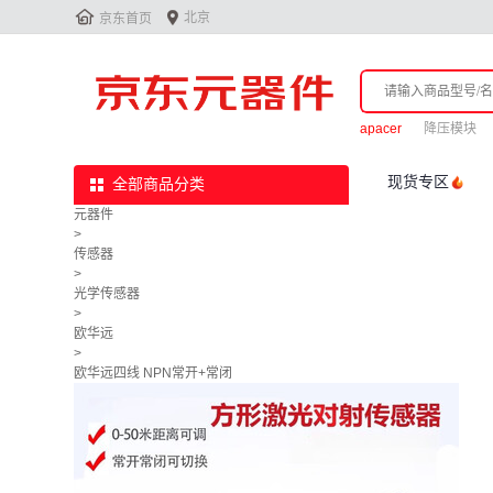


北京
京东首页
apacer
降压模块
现货专区
全部商品分类
元器件
>
传感器
>
光学传感器
>
欧华远
>
欧华远四线 NPN常开+常闭