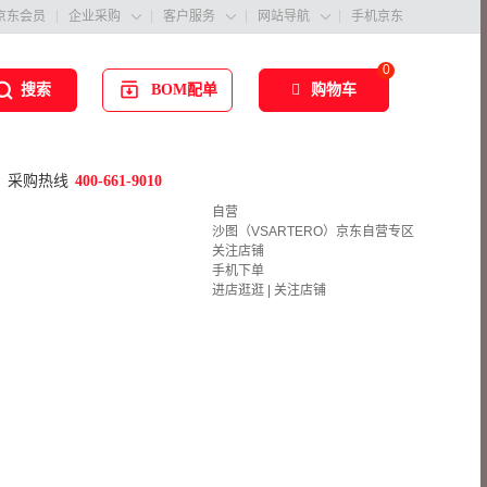
京东会员
企业采购
客户服务
网站导航
手机京东



0
BOM配单
购物车
搜索
采购热线
400-661-9010
自营
沙图（VSARTERO）京东自营专区
关注店铺
手机下单
进店逛逛
|
关注店铺