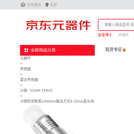


北京
京东首页
金金博士
天地乐
现货专区
全部商品分类
元器件
>
传感器
>
雷达传感器
>
沙图（VSAR TERO）
>
沙图检测距离1000mm输出方式4-20mA直头线