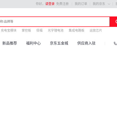
你好，
请登录
免费注册
我的订单
我的京东

充电宝模块
掌控板
倍福
光宇锂电池
集成电路板
运放芯片
新品推荐
福利中心
京东五金城
供应商入驻