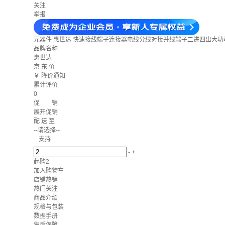
关注
举报
元器件
惠世达 快速接线端子连接器电线分线对接并线端子二进四出大功率电
品牌名称
惠世达
京 东 价
￥
降价通知
累计评价
0
促 销
展开促销
配 送 至
--请选择--
支持
-
+
起购2
加入购物车
店铺热销
热门关注
商品介绍
规格与包装
数据手册