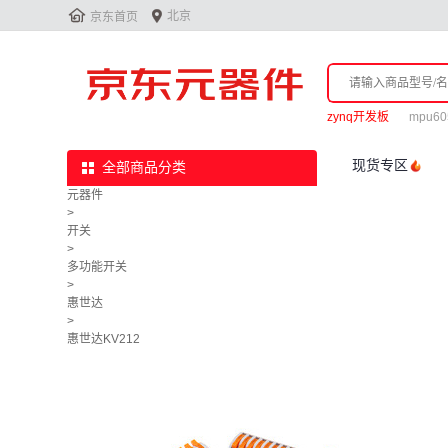


北京
京东首页
zynq开发板
mpu60
现货专区
全部商品分类
元器件
>
开关
>
多功能开关
>
惠世达
>
惠世达KV212