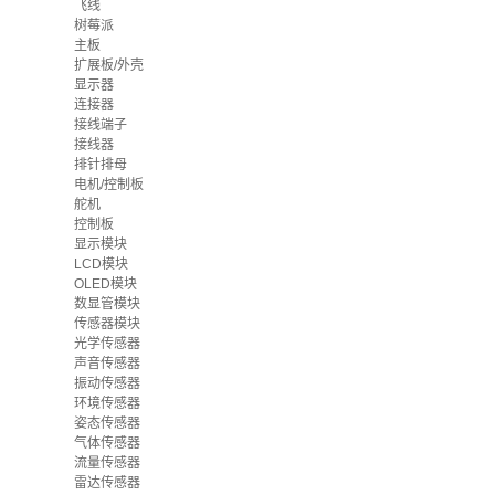
飞线
树莓派
主板
扩展板/外壳
显示器
连接器
接线端子
接线器
排针排母
电机/控制板
舵机
控制板
显示模块
LCD模块
OLED模块
数显管模块
传感器模块
光学传感器
声音传感器
振动传感器
环境传感器
姿态传感器
气体传感器
流量传感器
雷达传感器