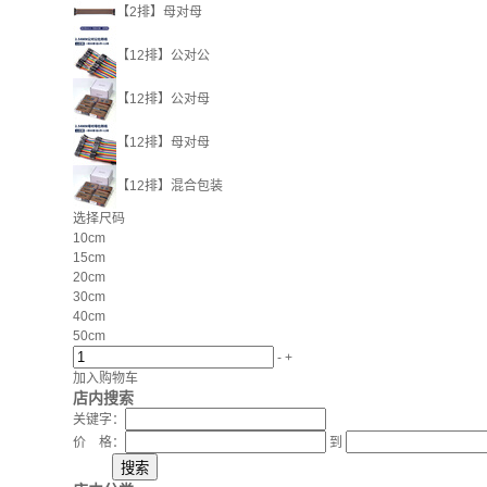
【2排】母对母
【12排】公对公
【12排】公对母
【12排】母对母
【12排】混合包装
选择尺码
10cm
15cm
20cm
30cm
40cm
50cm
-
+
加入购物车
店内搜索
关键字：
价 格：
到