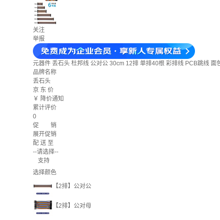
关注
举报
元器件
丢石头 杜邦线 公对公 30cm 12排 单排40根 彩排线 PCB跳线
品牌名称
丢石头
京 东 价
￥
降价通知
累计评价
0
促 销
展开促销
配 送 至
--请选择--
支持
选择颜色
【2排】公对公
【2排】公对母