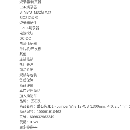
烧录器/仿真器
ESP烧录器
STM8/STM32烧录器
BIOS烧录器
烧录器配件
FPGA烧录器
电源模块
DC-DC
电源适配器
单片机/开发板
其他
店铺热销
热门关注
商品介绍
规格与包装
售后保障
商品评价
本店好评商品
加入购物车
品牌：
丢石头
商品名称：丢石头JD1 - Jumper Wire 12PCS (L300mm, P40, 2.54mm, 1
商品编号：100061910463
货号：609832963349
货期：0.5W
更多参数
>>