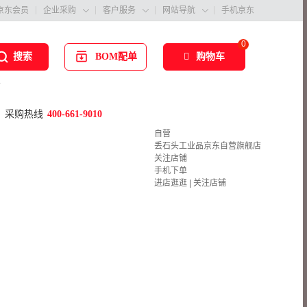
京东会员
企业采购
客户服务
网站导航
手机京东



0
BOM配单
购物车
搜索
板
采购热线
400-661-9010
自营
丢石头工业品京东自营旗舰店
关注店铺
手机下单
进店逛逛
|
关注店铺