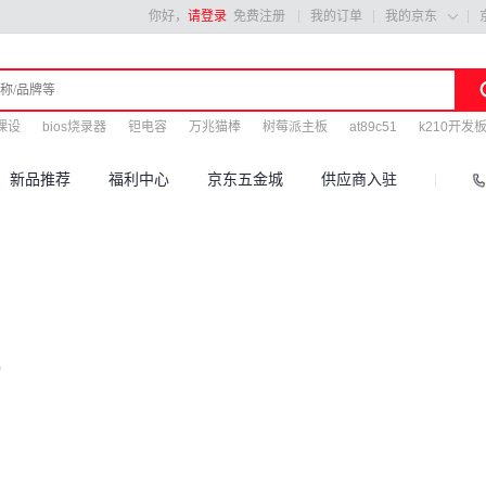
你好，
请登录
免费注册
我的订单
我的京东

课设
bios烧录器
钽电容
万兆猫棒
树莓派主板
at89c51
k210开发
新品推荐
福利中心
京东五金城
供应商入驻
)