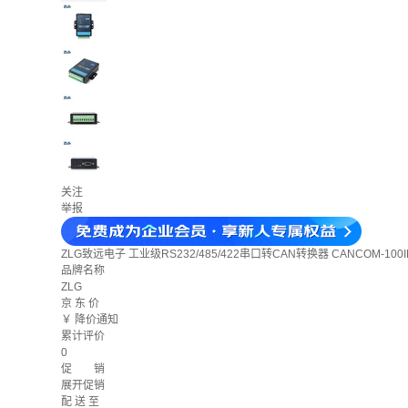
关注
举报
ZLG致远电子 工业级RS232/485/422串口转CAN转换器 CANCOM-100I
品牌名称
ZLG
京 东 价
￥
降价通知
累计评价
0
促 销
展开促销
配 送 至