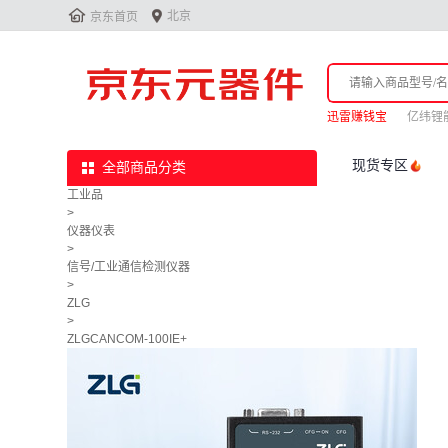


北京
京东首页
迅雷赚钱宝
亿纬锂
现货专区
全部商品分类
工业品
>
仪器仪表
>
信号/工业通信检测仪器
>
ZLG
>
ZLGCANCOM-100IE+