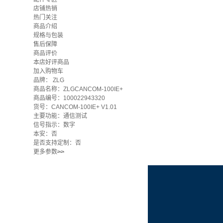
店铺热销
热门关注
商品介绍
规格与包装
售后保障
商品评价
本店好评商品
加入购物车
品牌：
ZLG
商品名称：ZLGCANCOM-100IE+
商品编号：100022943320
货号：CANCOM-100IE+ V1.01
主要功能：通信测试
信号指示：数字
本安：否
是否支持定制：否
更多参数
>>